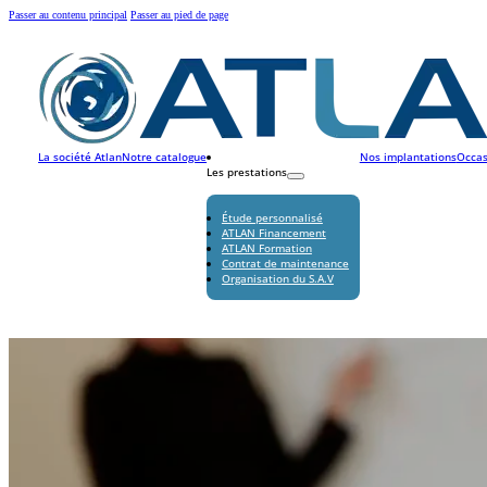
Passer au contenu principal
Passer au pied de page
La société Atlan
Notre catalogue
Nos implantations
Occas
Les prestations
Étude personnalisé
ATLAN Financement
ATLAN Formation
Contrat de maintenance
Organisation du S.A.V